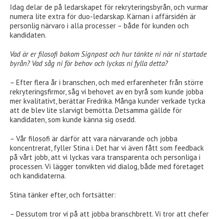
Idag delar de på ledarskapet för rekryteringsbyrån, och vurmar
numera lite extra för duo-ledarskap. Kärnan i affärsidén är
personlig närvaro i alla processer – både för kunden och
kandidaten.
Vad är er filosofi bakom Signpost och hur tänkte ni när ni startade
byrån? Vad såg ni för behov och lyckas ni fylla detta?
– Efter flera år i branschen, och med erfarenheter från större
rekryteringsfirmor, såg vi behovet av en byrå som kunde jobba
mer kvalitativt, berättar Fredrika. Många kunder verkade tycka
att de blev lite slarvigt bemötta. Detsamma gällde för
kandidaten, som kunde känna sig osedd.
– Vår filosofi är därför att vara närvarande och jobba
koncentrerat, fyller Stina i. Det har vi även fått som feedback
på vårt jobb, att vi lyckas vara transparenta och personliga i
processen. Vi lägger tonvikten vid dialog, både med företaget
och kandidaterna.
Stina tänker efter, och fortsätter:
– Dessutom tror vi på att jobba branschbrett. Vi tror att chefer