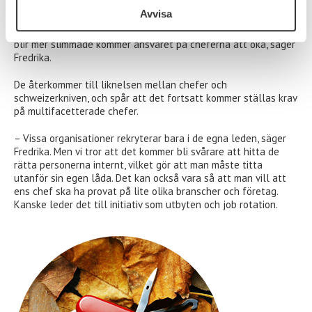
Avvisa
– Oavsett läget som följer av corona kommer det finnas behov
av bra chefer och interimschefer. I takt med att organisationer
blir mer slimmade kommer ansvaret på cheferna att öka, säger
Fredrika.
De återkommer till liknelsen mellan chefer och
schweizerkniven, och spår att det fortsatt kommer ställas krav
på multifacetterade chefer.
– Vissa organisationer rekryterar bara i de egna leden, säger
Fredrika. Men vi tror att det kommer bli svårare att hitta de
rätta personerna internt, vilket gör att man måste titta
utanför sin egen låda. Det kan också vara så att man vill att
ens chef ska ha provat på lite olika branscher och företag.
Kanske leder det till initiativ som utbyten och job rotation.