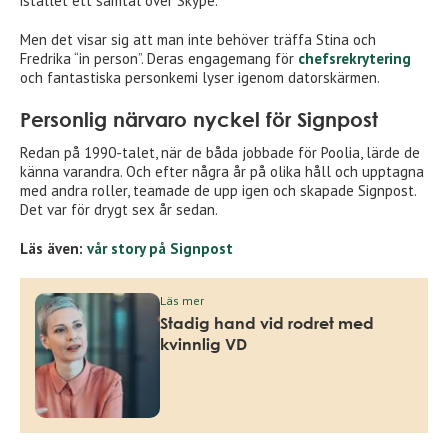
istället ett samtal över Skype.
Men det visar sig att man inte behöver träffa Stina och
Fredrika “in person”. Deras engagemang för
chefsrekrytering
och fantastiska personkemi lyser igenom datorskärmen.
Personlig närvaro nyckel för Signpost
Redan på 1990-talet, när de båda jobbade för Poolia, lärde de
känna varandra. Och efter några år på olika håll och upptagna
med andra roller, teamade de upp igen och skapade Signpost.
Det var för drygt sex år sedan.
Läs även:
vår story på Signpost
Läs mer
Stadig hand vid rodret med
kvinnlig VD