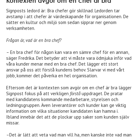
Kontexten avgör om en chef är bra
Signposts ledord är: Bra chefer gör skillnad. Ledorden tar
avstamp i att chefer är värdeskapande för organisationen. De
sätter en kultur och miljö som sedan sipprar ner genom
verksamheten.
Frågan är, vad är en bra chef?
– En bra chef för någon kan vara en sämre chef för en annan,
säger Fredrika. Det betyder att vi måste vara ödmjuka inför vad
våra kunder menar med en bra chef. Det lägger ett stort
ansvar på oss att förstå kundens behov. Slarvar vi med vårt
jobb, kommer det påverka en hel organisation.
Eftersom det är kontexten som avgör om en chef är bra lägger
Signpost fokus på att verkligen
förstå
uppdraget. De pratar
med kandidatens kommande medarbetare, styrelsen och
ledningsgruppen. Även leverantörer och kunder kan ge viktig
information om vilka situationer kandidaten kan hamna i.
Ibland innebär det att de plockar upp saker som kunden själv
missar.
–Det är lätt att veta vad man vill ha, men kanske inte vad man