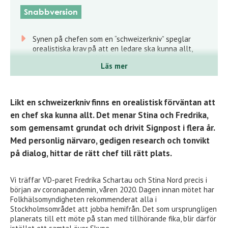
Snabbversion
Synen på chefen som en “schweizerkniv” speglar
orealistiska krav på att en ledare ska kunna allt,
oavsett kontext och behov.
Läs mer
Det riskerar felrekryteringar när organisationer söker
en perfekt individ istället för rätt kompetens i rätt
sammanhang.
Likt en
schweizerkniv finns en orealistisk förväntan
att
Fokusera på kontext, kompletterande styrkor och
en chef ska kunna allt.
Det menar Stina och Fredrika,
dialog i rekryteringen – och överväg delat ledarskap
som gemensamt grundat och drivit Signpost i flera år.
för att skapa starkare och mer hållbara resultat.
Med personlig närvaro, gedigen research och tonvikt
på dialog, hittar de rätt chef till rätt plats.
Vi träffar VD-paret Fredrika Schartau och Stina Nord precis i
början av coronapandemin, våren 2020. Dagen innan mötet har
Folkhälsomyndigheten rekommenderat alla i
Stockholmsområdet att jobba hemifrån. Det som ursprungligen
planerats till ett möte på stan med tillhörande fika, blir därför