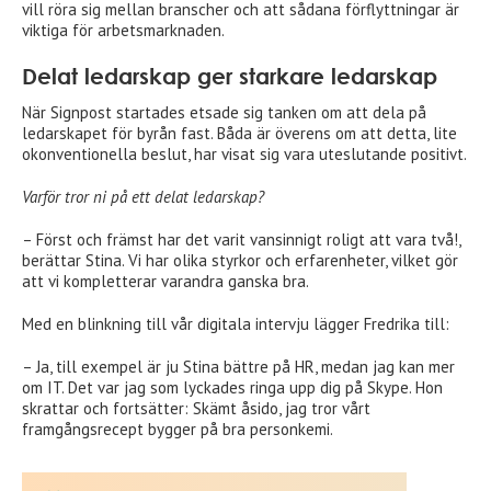
vill röra sig mellan branscher och att sådana förflyttningar är
viktiga för arbetsmarknaden.
Delat ledarskap ger starkare ledarskap
När Signpost startades etsade sig tanken om att dela på
ledarskapet för byrån fast. Båda är överens om att detta, lite
okonventionella beslut, har visat sig vara uteslutande positivt.
Varför tror ni på ett delat ledarskap?
– Först och främst har det varit vansinnigt roligt att vara två!,
berättar Stina. Vi har olika styrkor och erfarenheter, vilket gör
att vi kompletterar varandra ganska bra.
Med en blinkning till vår digitala intervju lägger Fredrika till:
– Ja, till exempel är ju Stina bättre på HR, medan jag kan mer
om IT. Det var jag som lyckades ringa upp dig på Skype. Hon
skrattar och fortsätter: Skämt åsido, jag tror vårt
framgångsrecept bygger på bra personkemi.