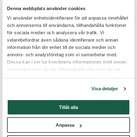
Stockholm
Denna webbplats använder cookies
Vi använder enhetsidentifierare för att anpassa innehållet
och annonserna till användarna, tillhandahålla funktioner
för sociala medier och analysera vår trafik. Vi
Chef Ekonomi/Verksamhetsstöd till SOS
Barnbyar
vidarebefordrar även sådana identifierare och annan
information från din enhet till de sociala medier och
annons- och analysföretag som vi samarbetar med.
Schweizerkniv
ingen dålig liknelse
Dessa kan i sin tur kombinera informationen med annan
Den personliga närvaron verkar vara ett vinnande koncept. Det
information som du har tillhandahållit eller som de har
händer att kandidater, som inte blivit rekryterade i deras
samlat in när du har använt deras tjänster.
processer, ibland återkommer som kunder när de själva ska
rekrytera. Det ultimata beviset på att de jobbar rätt, enligt
Visa detaljer
Stina och Fredrika.
– Även om det inte fick önskat utfall för dem personligen, så
Tillåt alla
fick de något med sig, säger Stina. De har känt sig trygga med
oss, och det är det viktigaste.
Anpassa
Hur ser ni på framtiden: både för Signpost och för chefsrekrytering
generellt?