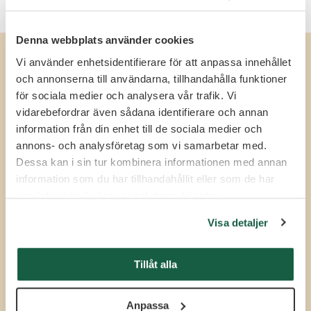
Denna webbplats använder cookies
Så går det till när du hyr och anlitar en
Vi använder enhetsidentifierare för att anpassa innehållet
interimschef
och annonserna till användarna, tillhandahålla funktioner
Processen är enkel och snabb. I korthet tre steg:
för sociala medier och analysera vår trafik. Vi
vidarebefordrar även sådana identifierare och annan
Behovsdialog
information från din enhet till de sociala medier och
Vi ringer upp och går igenom roll och behov tillsammans
annons- och analysföretag som vi samarbetar med.
med dig.
Dessa kan i sin tur kombinera informationen med annan
Matchning
information som du har tillhandahållit eller som de har
Vi matchar dig med en eller flera startklara interimschefer
samlat in när du har använt deras tjänster.
via vårt chefsnätverk SignCXO. Vid mer ovanliga uppdrag
kan vi även utlysa konsultuppdraget via en anonym
Visa detaljer
platsannons.
Uppstart och support
Tillåt alla
Vi finns med under hela avtalsperioden, med stöd vid
introduktionen och täta avstämningar med både dig och
interimschefen.
Anpassa