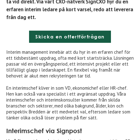
ta vid direkt. Via vårt CXO-nätverk SignCXO hyr du en
erfaren interim ledare på kort varsel, redo att leverera
från dag ett.
Skicka en offertförfrågan
Interim management innebär att du hyr in en erfaren chef för
ett tidsbestämt uppdrag, ofta med kort startsträcka. Lösningen
passar vid en övergångsperiod, ett intensivt projekt eller ett
tillfälligt glapp i ledarskapet. En flexibel väg framåt när
behovet är akut men rekryteringen tar tid.
En interimschef kliver in som VD, ekonomichef eller HR-chef.
Hen kan också vara specialist i ett avgränsat uppdrag. Våra
interimschefer och interimskonsulter kommer från skilda
branscher och sektorer, med olika bakgrund, ålder, kön och
perspektiv. Bredden är ett medvetet val, eftersom ledare som
tänker olika också löser problem på fler sätt.
Interimschef via Signpost