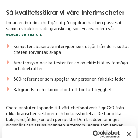
Så kvalitetssäkrar vi våra interimschefer
Innan en interimschef går ut på uppdrag har hen passerat
samma strukturerade granskning som vi använder i vår
executive search
.
Kompetensbaserade intervjuer som utgår från de resultat
chefen förväntas skapa
Arbetspsykologiska tester för en objektiv bild av förmåga
och drivkrafter
360-referenser som speglar hur personen faktiskt leder
Bakgrunds- och ekonomikontroll för full trygghet
Chere ansluter löpande till vårt chefsnätverk SignCXO från
olika branscher, sektorer och bolagsstorlekar. De har olika
bakgrund, ålder, kön och perspektiv. Den bredden är inget
sidospår utan själva poängen, eftersom ledare som tänker
annorlunda också ser lösningar andra missar.