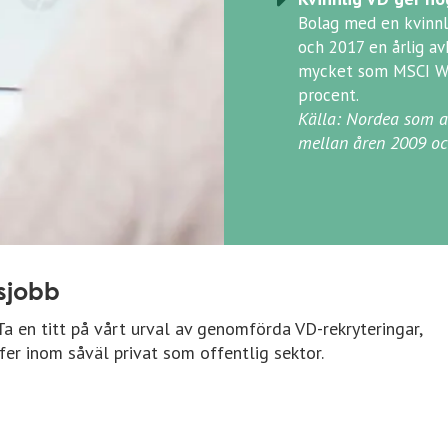
Bolag med en kvinnl
och 2017 en årlig av
mycket som MSCI Wo
procent.
Källa:
Nordea
som an
mellan åren 2009 o
sjobb
 Ta en titt på vårt urval av genomförda VD-rekryteringar,
fer inom såväl privat som offentlig sektor.