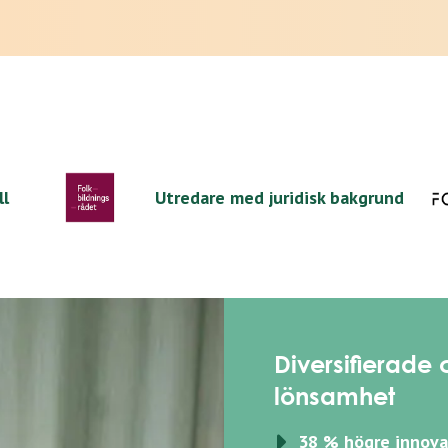
ll
Utredare med juridisk bakgrund
Diversifierade
lönsamhet
38 % högre innova