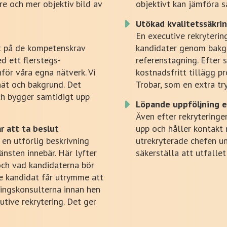
re och mer objektiv bild av
objektivt kan jämföra s
Utökad kvalitetssäkri
En executive rekrytering 
rt på de kompetenskrav
kandidater genom bakg
ed ett flerstegs-
referenstagning. Efter 
nför våra egna nätverk. Vi
kostnadsfritt tillägg pr
nät och bakgrund. Det
Trobar, som en extra tr
ch bygger samtidigt upp
Löpande uppföljning e
Även efter rekryteringen
r att ta beslut
upp och håller kontakt
en utförlig beskrivning
utrekryterade chefen un
nsten innebär. Här lyfter
säkerställa att utfalle
och vad kandidaterna bör
e kandidat får utrymme att
ingskonsulterna innan hen
utive rekrytering. Det ger