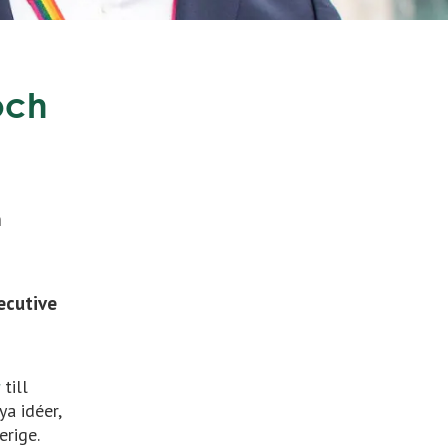
och
h
ecutive
till
a idéer,
erige.