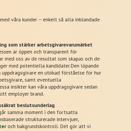
 med våra kunder – enkelt så alla inblandade
ing som stärker arbetsgivarevarumärket
essen är öppen och transparent för
lar med oss av de resultat som skapas och de
aloger med potentiella kandidater.Den löpande
a uppdragsgivare en utökad förståelse för hur
betsgivare, samt eventuella
essa insikter kan våra uppdragsgivare sedan
sitt employer brand.
ssäkrat beslutsunderlag
går samma moment i den fortsatta
sbaserade strukturerade intervjuer,
ter
och bakgrundskontroll. Det gör att vi