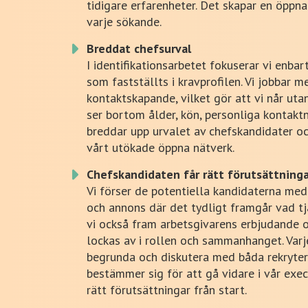
tidigare erfarenheter. Det skapar en öppna
varje sökande.
Breddat chefsurval
I identifikationsarbetet fokuserar vi enba
som fastställts i kravprofilen. Vi jobbar m
kontaktskapande, vilket gör att vi når uta
ser bortom ålder, kön, personliga kontakt
breddar upp urvalet av chefskandidater o
vårt utökade öppna nätverk.
Chefskandidaten får rätt förutsättninga
Vi förser de potentiella kandidaterna med 
och annons där det tydligt framgår vad tjä
vi också fram arbetsgivarens erbjudande 
lockas av i rollen och sammanhanget. Varj
begrunda och diskutera med båda rekryter
bestämmer sig för att gå vidare i vår exec
rätt förutsättningar från start.