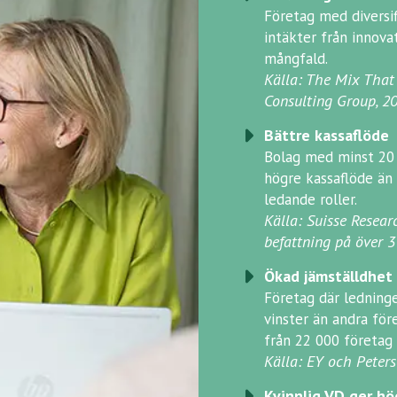
Företag med diversif
intäkter från innova
mångfald.
Källa: The Mix That
Consulting Group, 2
Bättre kassaflöde
Bolag med minst 20 
högre kassaflöde än 
ledande roller.
Källa: Suisse Resear
befattning på över 3
Ökad jämställdhet 
Företag där ledninge
vinster än andra för
från 22 000 företag 
Källa: EY och Peters
Kvinnlig VD ger hö