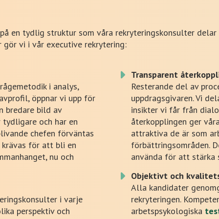
på en tydlig struktur som våra rekryteringskonsulter delar
gör vi i vår executive rekrytering:
Transparent återkoppl
ågemetodik i analys,
Resterande del av proc
profil, öppnar vi upp för
uppdragsgivaren. Vi de
n bredare bild av
insikter vi får från di
 tydligare och har en
återkopplingen ger vår
 blivande chefen förväntas
attraktiva de är som ar
krävas för att bli en
förbättringsområden. D
ammanhanget, nu och
använda för att stärka 
Objektivt och kvalitet
Alla kandidater genom
eringskonsulter i varje
rekryteringen. Kompeten
lika perspektiv och
arbetspsykologiska
tes