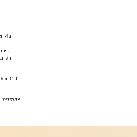
r via
g med
er än
 hur. Och
Institute