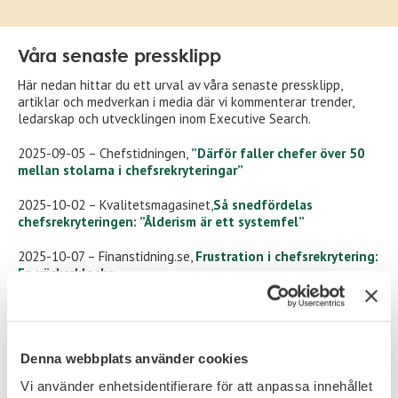
Våra senaste pressklipp
Här nedan hittar du ett urval av våra senaste pressklipp,
artiklar och medverkan i media där vi kommenterar trender,
ledarskap och utvecklingen inom Executive Search.
2025-09-05 – Chefstidningen,
”Därför faller chefer över 50
mellan stolarna i chefsrekryteringar”
2025-10-02 – Kvalitetsmagasinet,
Så snedfördelas
chefsrekryteringen: ”Ålderism är ett systemfel”
2025-10-07 – Finanstidning.se,
Frustration i chefsrekrytering:
En väckarklocka
2025-11-04 – VD-tidningen,
När chefsrekryteringen går fel –
och vad det kostar
2025-11-05 – Executiveeffect,
Ny guide ska höja nivån på
Denna webbplats använder cookies
chefsrekryteringar
Vi använder enhetsidentifierare för att anpassa innehållet