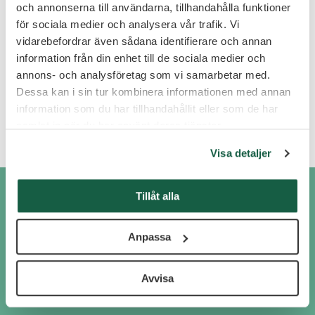
och annonserna till användarna, tillhandahålla funktioner
2025-11-14 – VD-tidningen,
Så misslyckas vd:ar med
chefsrekrytering – 10 tips för att undvika fällorna
för sociala medier och analysera vår trafik. Vi
vidarebefordrar även sådana identifierare och annan
2026-02-17 – it-kanalen,
Signpost Executive får uppdraget
information från din enhet till de sociala medier och
att rekrytera ny VD till ScandiNova Systems
annons- och analysföretag som vi samarbetar med.
2026-03-04 – VD-tidningen,
Så blir du uppringd som vd
Dessa kan i sin tur kombinera informationen med annan
information som du har tillhandahållit eller som de har
2026-03-09 – VD-tidningen,
Fem kompetenser styrelser söker
samlat in när du har använt deras tjänster.
hos vd:ar 2026
Visa detaljer
Tillåt alla
Kontakta oss
Anpassa
info@signpost.se
08 – 410 250 05
Avvisa
Boka möte direkt!