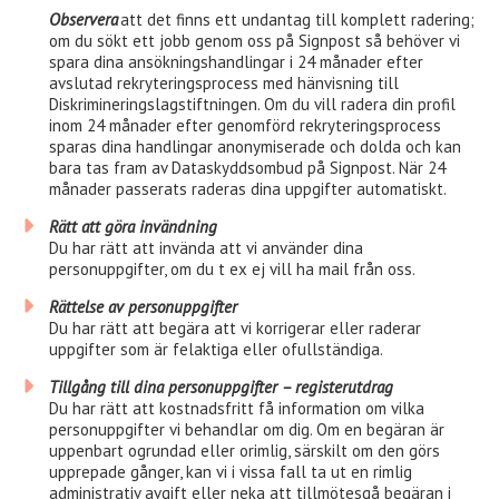
Observera
att det finns ett undantag till komplett radering;
om du sökt ett jobb genom oss på Signpost så behöver vi
spara dina ansökningshandlingar i 24 månader efter
avslutad rekryteringsprocess med hänvisning till
Diskrimineringslagstiftningen. Om du vill radera din profil
inom 24 månader efter genomförd rekryteringsprocess
sparas dina handlingar anonymiserade och dolda och kan
bara tas fram av Dataskyddsombud på Signpost. När 24
månader passerats raderas dina uppgifter automatiskt.
Rätt att göra invändning
Du har rätt att invända att vi använder dina
personuppgifter, om du t ex ej vill ha mail från oss.
Rättelse av personuppgifter
Du har rätt att begära att vi korrigerar eller raderar
uppgifter som är felaktiga eller ofullständiga.
Tillgång till dina personuppgifter – registerutdrag
Du har rätt att kostnadsfritt få information om vilka
personuppgifter vi behandlar om dig. Om en begäran är
uppenbart ogrundad eller orimlig, särskilt om den görs
upprepade gånger, kan vi i vissa fall ta ut en rimlig
administrativ avgift eller neka att tillmötesgå begäran i