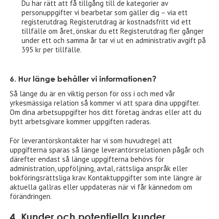
Du har rätt att få tillgång till de kategorier av
personuppgifter vi bearbetar som gäller dig – via ett
registerutdrag. Registerutdrag är kostnadsfritt vid ett
tillfälle om året, önskar du ett Registerutdrag fler gånger
under ett och samma år tar vi ut en administrativ avgift på
395 kr per tillfälle.
6. Hur länge behåller vi informationen?
Så länge du är en viktig person för oss i och med vår
yrkesmässiga relation så kommer vi att spara dina uppgifter.
Om dina arbetsuppgifter hos ditt företag ändras eller att du
bytt arbetsgivare kommer uppgiften raderas.
För leverantörskontakter har vi som huvudregel att
uppgifterna sparas så länge leverantörsrelationen pågår och
därefter endast så länge uppgifterna behövs för
administration, uppföljning, avtal, rättsliga anspråk eller
bokföringsrättsliga krav. Kontaktuppgifter som inte längre är
aktuella gallras eller uppdateras när vi får kännedom om
förändringen.
4. Kunder och potentiella kunder