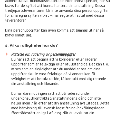
administrativa, marknadsrelaterade eller andra tjänster) när så
krävs för de syftet att kunna hantera din anställning. Dessa
tredjepartsleverantörer får inte använda dina personuppgifter
för sina egna syften vilket vi har reglerat i avtal med dessa
leverantörer.
Dina personuppgifter kan även komma att lämnas ut när så
krävs enligt lag.
5. Vilka rättigheter har du?
Rättelse och radering av personuppgifter
Du har rätt att begära att vi korrigerar eller raderar
uppgifter som är felaktiga eller ofullständiga. Det kan t. o.
m ses som en skyldighet att du meddelar oss om dina
uppgifter skulle vara felaktiga då vi annars kan få
svårigheter att betala ut lön, få kontakt med dig rörande
din anställning och liknande.
Du har däremot ingen rätt att bli raderad under
underkonsultkontraktet/anställningens gång och inte
heller inom 7 år efter att din anställning avslutades. Detta
med hänvisning till svensk lagstiftning (bokföringslagen,
företrädesrätt enligt LAS osv). När du avslutar din