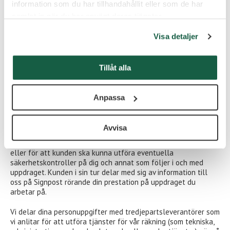
Du har uppgett dessa själv i och med
information som du har tillhandahållit eller som de har
rekryteringsprocessen samt i förbindelse med att din
samlat in när du har använt deras tjänster.
anställning påbörjades.
Visa detaljer
Uppgifterna har genererats i och med din anställning.
Uppgifterna har kommit från andra källor såsom
myndigheter, tredjepartsleverantörer som utför tjänster åt
Tillåt alla
oss (löner) samt från referenspersoner och kunder.
Anpassa
4. Med vem delar vi informationen?
Är du anställd som underkonsult så delar vi med oss av vissa
Avvisa
personuppgifter till våra kunder för att de ska kunna tilldela
dig behörigheter i deras IT-system, få åtkomst till lokaler,
eller för att kunden ska kunna utföra eventuella
säkerhetskontroller på dig och annat som följer i och med
uppdraget. Kunden i sin tur delar med sig av information till
oss på Signpost rörande din prestation på uppdraget du
arbetar på.
Vi delar dina personuppgifter med tredjepartsleverantörer som
vi anlitar för att utföra tjänster för vår räkning (som tekniska,