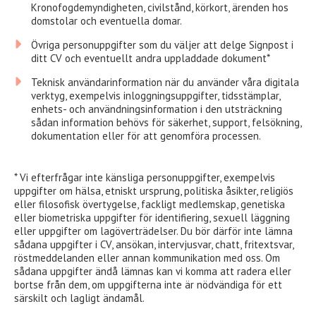
Kronofogdemyndigheten, civilstånd, körkort, ärenden hos
domstolar och eventuella domar.
Övriga personuppgifter som du väljer att delge Signpost i
ditt CV och eventuellt andra uppladdade dokument*
Teknisk användarinformation när du använder våra digitala
verktyg, exempelvis inloggningsuppgifter, tidsstämplar,
enhets- och användningsinformation i den utsträckning
sådan information behövs för säkerhet, support, felsökning,
dokumentation eller för att genomföra processen.
* Vi efterfrågar inte känsliga personuppgifter, exempelvis
uppgifter om hälsa, etniskt ursprung, politiska åsikter, religiös
eller filosofisk övertygelse, fackligt medlemskap, genetiska
eller biometriska uppgifter för identifiering, sexuell läggning
eller uppgifter om lagöverträdelser. Du bör därför inte lämna
sådana uppgifter i CV, ansökan, intervjusvar, chatt, fritextsvar,
röstmeddelanden eller annan kommunikation med oss. Om
sådana uppgifter ändå lämnas kan vi komma att radera eller
bortse från dem, om uppgifterna inte är nödvändiga för ett
särskilt och lagligt ändamål.