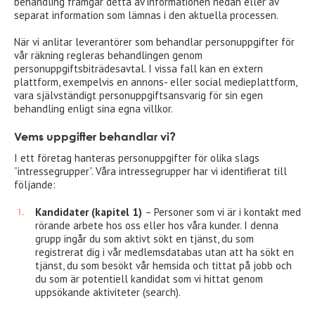
behandling framgår detta av informationen nedan eller av
separat information som lämnas i den aktuella processen.
När vi anlitar leverantörer som behandlar personuppgifter för
vår räkning regleras behandlingen genom
personuppgiftsbiträdesavtal. I vissa fall kan en extern
plattform, exempelvis en annons- eller social medieplattform,
vara självständigt personuppgiftsansvarig för sin egen
behandling enligt sina egna villkor.
Vems uppgifter behandlar vi?
I ett företag hanteras personuppgifter för olika slags
”intressegrupper”. Våra intressegrupper har vi identifierat till
följande:
Kandidater (kapitel 1)
– Personer som vi är i kontakt med
rörande arbete hos oss eller hos våra kunder. I denna
grupp ingår du som aktivt sökt en tjänst, du som
registrerat dig i vår medlemsdatabas utan att ha sökt en
tjänst, du som besökt vår hemsida och tittat på jobb och
du som är potentiell kandidat som vi hittat genom
uppsökande aktiviteter (search).