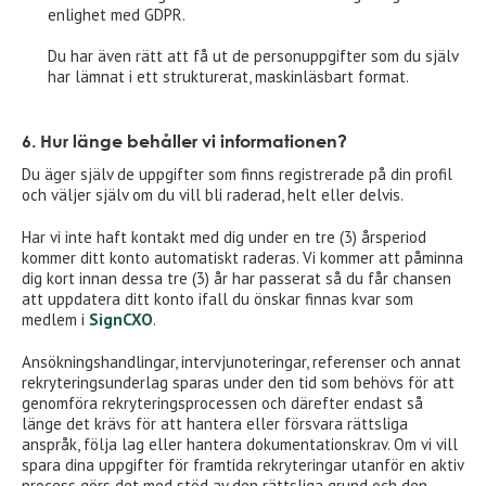
enlighet med GDPR.
Du har även rätt att få ut de personuppgifter som du själv
har lämnat i ett strukturerat, maskinläsbart format.
6. Hur länge behåller vi informationen?
Du äger själv de uppgifter som finns registrerade på din profil
och väljer själv om du vill bli raderad, helt eller delvis.
Har vi inte haft kontakt med dig under en tre (3) årsperiod
kommer ditt konto automatiskt raderas. Vi kommer att påminna
dig kort innan dessa tre (3) år har passerat så du får chansen
att uppdatera ditt konto ifall du önskar finnas kvar som
medlem i
SignCXO
.
Ansökningshandlingar, intervjunoteringar, referenser och annat
rekryteringsunderlag sparas under den tid som behövs för att
genomföra rekryteringsprocessen och därefter endast så
länge det krävs för att hantera eller försvara rättsliga
anspråk, följa lag eller hantera dokumentationskrav. Om vi vill
spara dina uppgifter för framtida rekryteringar utanför en aktiv
process görs det med stöd av den rättsliga grund och den