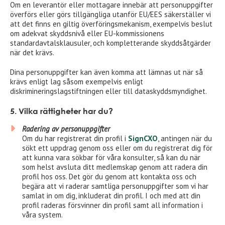
Om en leverantör eller mottagare innebär att personuppgifter
överförs eller görs tillgängliga utanför EU/EES säkerställer vi
att det finns en giltig överföringsmekanism, exempelvis beslut
om adekvat skyddsnivå eller EU-kommissionens
standardavtalsklausuler, och kompletterande skyddsåtgärder
när det krävs.
Dina personuppgifter kan även komma att lämnas ut när så
krävs enligt lag såsom exempelvis enligt
diskrimineringslagstiftningen eller till dataskyddsmyndighet.
5. Vilka rättigheter har du?
Radering av personuppgifter
Om du har registrerat din profil i
SignCXO
, antingen när du
sökt ett uppdrag genom oss eller om du registrerat dig för
att kunna vara sökbar för våra konsulter, så kan du när
som helst avsluta ditt medlemskap genom att radera din
profil hos oss. Det gör du genom att kontakta oss och
begära att vi raderar samtliga personuppgifter som vi har
samlat in om dig, inkluderat din profil. I och med att din
profil raderas försvinner din profil samt all information i
våra system.