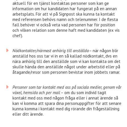
aktuell för en tjänst kontaktas personer som kan ge
information om hur kandidaten har fungerat på en annan
arbetsplats. För att vi på Signpost ska kunna ta kontakt
med referensen behövs namn och telenummer. I de flesta
fall behöver vi också veta vad personen har för position
och vilken relation som denne haft med kandidaten (ex vis
chef).
Nödkontakter/närmast anhörig till anställda
– när någon blir
anställd hos oss tar vi in en så kallad nödkontakt, dvs en
nära anhörig till den anställde som vi kan kontakta om det
skulle hända den anställde något under arbetstid eller på
åtagande/resor som personen bevistar inom jobbets ramar.
Personer som tar kontakt med oss på sociala medier, genom vår
växel, hemsida och per mail
– om du som individ tagit
kontakt med oss med någon fråga eller i annat ärende så
kan vi komma att spara dina personuppgifter för att senare
kunna komma i kontakt med dig rörande din frågeställning
eller ditt ärende.