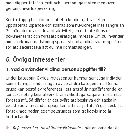
med dig per telefon, mail och i personliga möten men även
genom omvärldsbevakning.
Kontaktuppgifter för potentiella kunder gallras eller
uppdateras löpande och sparas som huvudregel inte längre än
24 månader utan relevant aktivitet, om det inte finns ett
dokumenterat och fortsatt berättigat intresse. Om du invänder
mot direktmarknadsföring sparar vi nödvändiga spärruppgifter
för att säkerställa att du inte kontaktas igen.
5.
Övriga intressenter
1. Vad använder vi dina personuppgifter till?
Under kategorin Övriga intressenter hamnar samtliga individer
som inte ingår under någon av de andra kategorierna. Denna
grupp kan bestå av referenser i ett anställningsförfarande, en
kontakt i ett yrkesnätverk, branschkollega, säljare från annat
företag mfl. Så därför är det svårt att beskriva och täcka in
exakt vad vi använder uppgiften till i varje fall. Vi gör dock ett
försök med nedan exempelgrupper som troligtvis inte är
heltäckande.
Referenser i ett anställningsförfarande
– när en kandidat är