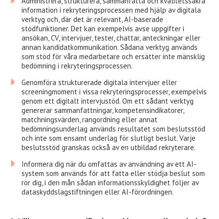
Administrera, strukturera, sammanfatta och kvalitetssäkra
information i rekryteringsprocessen med hjälp av digitala
verktyg och, där det är relevant, AI-baserade
stödfunktioner. Det kan exempelvis avse uppgifter i
ansökan, CV, intervjuer, tester, chattar, anteckningar eller
annan kandidatkommunikation. Sådana verktyg används
som stöd för våra medarbetare och ersätter inte mänsklig
bedömning i rekryteringsprocessen.
Genomföra strukturerade digitala intervjuer eller
screeningmoment i vissa rekryteringsprocesser, exempelvis
genom ett digitalt intervjustöd. Om ett sådant verktyg
genererar sammanfattningar, kompetensindikatorer,
matchningsvärden, rangordning eller annat
bedömningsunderlag används resultatet som beslutsstöd
och inte som ensamt underlag för slutligt beslut. Varje
beslutsstöd granskas också av en utbildad rekryterare.
Informera dig när du omfattas av användning av ett AI-
system som används för att fatta eller stödja beslut som
rör dig, i den mån sådan informationsskyldighet följer av
dataskyddslagstiftningen eller AI-förordningen.