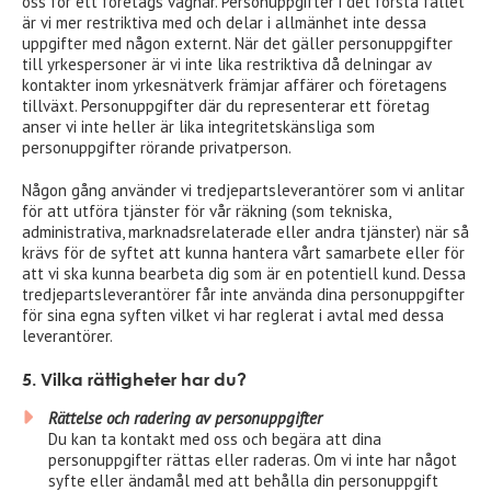
oss för ett företags vägnar. Personuppgifter i det första fallet
är vi mer restriktiva med och delar i allmänhet inte dessa
uppgifter med någon externt. När det gäller personuppgifter
till yrkespersoner är vi inte lika restriktiva då delningar av
kontakter inom yrkesnätverk främjar affärer och företagens
tillväxt. Personuppgifter där du representerar ett företag
anser vi inte heller är lika integritetskänsliga som
personuppgifter rörande privatperson.
Någon gång använder vi tredjepartsleverantörer som vi anlitar
för att utföra tjänster för vår räkning (som tekniska,
administrativa, marknadsrelaterade eller andra tjänster) när så
krävs för de syftet att kunna hantera vårt samarbete eller för
att vi ska kunna bearbeta dig som är en potentiell kund. Dessa
tredjepartsleverantörer får inte använda dina personuppgifter
för sina egna syften vilket vi har reglerat i avtal med dessa
leverantörer.
5. Vilka rättigheter har du?
Rättelse och radering av personuppgifter
Du kan ta kontakt med oss och begära att dina
personuppgifter rättas eller raderas. Om vi inte har något
syfte eller ändamål med att behålla din personuppgift