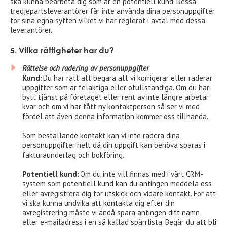
ska kunna bearbeta dig som är en potentiell kund. Dessa
tredjepartsleverantörer får inte använda dina personuppgifter
för sina egna syften vilket vi har reglerat i avtal med dessa
leverantörer.
5. Vilka rättigheter har du?
Rättelse och radering av personuppgifter
Kund:
Du har rätt att begära att vi korrigerar eller raderar
uppgifter som är felaktiga eller ofullständiga. Om du har
bytt tjänst på företaget eller rent av inte längre arbetar
kvar och om vi har fått ny kontaktperson så ser vi med
fördel att även denna information kommer oss tillhanda.
Som beställande kontakt kan vi inte radera dina
personuppgifter helt då din uppgift kan behöva sparas i
fakturaunderlag och bokföring.
Potentiell kund:
Om du inte vill finnas med i vårt CRM-
system som potentiell kund kan du antingen meddela oss
eller avregistrera dig för utskick och vidare kontakt. För att
vi ska kunna undvika att kontakta dig efter din
avregistrering måste vi ändå spara antingen ditt namn
eller e-mailadress i en så kallad spärrlista. Begär du att bli