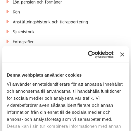
Lön, pension och förmåner
Kön
Anställningshistorik och tidrapportering
Sjukhistorik
Fotografier
Familjeförhållande – närmast anhörig som nödkontakt.
Antal barn samt deras födelseår om du har små barn som
du är berättigad ersättning från Försäkringskassan för.
Allergier och överkänslighet mot livsmedel.
Denna webbplats använder cookies
Information kopplat till dina prestationer såsom
Vi använder enhetsidentifierare för att anpassa innehållet
utvecklingssamtal och genomgångna kurser
och annonserna till användarna, tillhandahålla funktioner
för sociala medier och analysera vår trafik. Vi
Observera att listan ovan inte är uttömmande och andra
vidarebefordrar även sådana identifierare och annan
uppgifter kan komma att behandlas.
information från din enhet till de sociala medier och
annons- och analysföretag som vi samarbetar med.
3. Hur har vi samlat in dina personuppgifter?
Dessa kan i sin tur kombinera informationen med annan