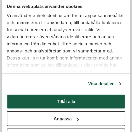
Denna webbplats använder cookies
Vi använder enhetsidentifierare för att anpassa innehållet
och annonserna till användarna, tillhandahålla funktioner
Dåligt ledarskap på C-nivå kostar mer än du
för sociala medier och analysera vår trafik. Vi
tror
vidarebefordrar även sådana identifierare och annan
information från din enhet till de sociala medier och
Ledarskap
,
Rekrytering
annons- och analysföretag som vi samarbetar med.
Dessa kan i sin tur kombinera informationen med annan
information som du har tillhandahållit eller som de har
samlat in när du har använt deras tjänster.
Visa detaljer
Tillåt alla
Anpassa
Styrelsetrender 2026: Tio skiften som omformar
styrelsearbetet