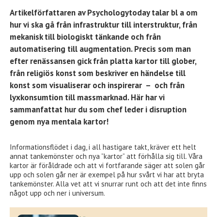
Artikelförfattaren av Psychologytoday talar bl a om
hur vi ska gå från infrastruktur till interstruktur, från
mekanisk till biologiskt tänkande och från
automatisering till augmentation. Precis som man
efter renässansen gick från platta kartor till glober,
från religiös konst som beskriver en händelse till
konst som visualiserar och inspirerar – och från
lyxkonsumtion till massmarknad
.
Här har vi
sammanfattat hur du som chef leder i disruption
genom nya mentala kartor!
Informationsflödet i dag, i all hastigare takt, kräver ett helt
annat tankemönster och nya ”kartor” att förhålla sig till. Våra
kartor är föråldrade och att vi fortfarande säger att solen går
upp och solen går ner är exempel på hur svårt vi har att bryta
tankemönster. Alla vet att vi snurrar runt och att det inte finns
något upp och ner i universum.