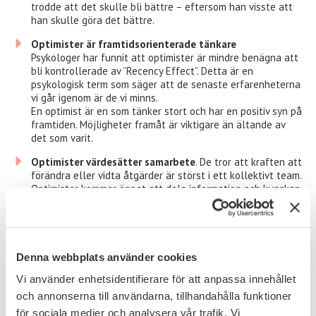
trodde att det skulle bli bättre – eftersom han visste att
han skulle göra det bättre.
Optimister är framtidsorienterade tänkare
Psykologer har funnit att optimister är mindre benägna att
bli kontrollerade av ”Recency Effect”. Detta är en
psykologisk term som säger att de senaste erfarenheterna
vi går igenom är de vi minns.
En optimist är en som tänker stort och har en positiv syn på
framtiden. Möjligheter framåt är viktigare än ältande av
det som varit.
Optimister värdesätter samarbete
. De tror att kraften att
förändra eller vidta åtgärder är störst i ett kollektivt team.
Optimister kommer öppet att dela information och kunskap
med andra för att de ska kunna delta fullt ut i
beslutsprocessen. En optimistisk ledare försöker få sina
team engagerade och att arbeta tillsammans mot ett
gemensamt syfte och en vision.
Denna webbplats använder cookies
Vi använder enhetsidentifierare för att anpassa innehållet
Optimistiska ledare är
framgångsskapande chefer.
Något
och annonserna till användarna, tillhandahålla funktioner
som vi på Signpost alltid strävar att rekrytera. Vill du veta hur
vi lyckas? Boka ett möte idag så berättar vi mer!
för sociala medier och analysera vår trafik. Vi