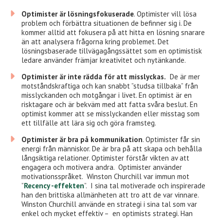
Optimister är lösningsfokuserade
. Optimister vill lösa
problem och förbättra situationen de befinner sig i. De
kommer alltid att fokusera på att hitta en lösning snarare
än att analysera frågorna kring problemet.
Det
lösningsbaserade tillvägagångssättet som en optimistisk
ledare använder främjar kreativitet och nytänkande.
Optimister är inte rädda för att misslyckas.
De är mer
motståndskraftiga och kan snabbt ”studsa tillbaka” från
misslyckanden och motgångar i livet. En optimist är en
risktagare och är bekväm med att fatta svåra beslut. En
optimist kommer att se misslyckanden eller misstag som
ett tillfälle att lära sig och göra framsteg.
Optimister är bra på kommunikation
. Optimister får sin
energi från människor. De är bra på att skapa och behålla
långsiktiga relationer. Optimister förstår vikten av att
engagera och motivera andra. Optimister använder
motivationsspråket. Winston Churchill var immun mot
”
Recency -effekten
”. I sina tal motiverade och inspirerade
han den brittiska allmänheten att tro att de var vinnare.
Winston Churchill använde en strategi i sina tal som var
enkel och mycket effektiv – en optimists strategi. Han