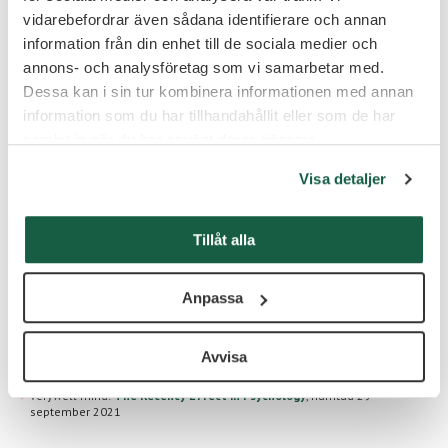
vidarebefordrar även sådana identifierare och annan
Boka möte direkt med oss här!
information från din enhet till de sociala medier och
annons- och analysföretag som vi samarbetar med.
Dessa kan i sin tur kombinera informationen med annan
information som du har tillhandahållit eller som de har
Skribent
samlat in när du har använt deras tjänster.
Fredrika Schartau
Fredrika arbetar idag som seniorkonsult på Signpost.
Visa detaljer
Hon har arbetat över 10 år som chef och med
executive search och interim managament i över 25 år.
Dessutom har hon lång erfarenhet av styrelse- och
Tillåt alla
ledningsgruppsarbete. På vår insiktblogg delar hon
med sig av insikter kring ledarskap och
arbetsmarknadstrender.
Anpassa
Avvisa
Källor
verywell mind:
The Recency Effect in Psychology
,
hämtad 29
september 2021