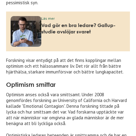
pessimistisk syn.
Läs mer
Vad gör en bra ledare? Gallup-
studie avslöjar svaret
Forskning visar entydigt på att det finns kopplingar mellan
optimism och ett hälsosammare liv. Det rör allt från bättre
hjärthälsa, starkare immunförsvar och bättre lungkapacitet.
Optimism smittar
Optimism anses också vara smittsamt. Under 2008
genomfördes forskning av University of California och Harvard
kallade ”Emotional Contagion”. Denna forskning tittade på
lycka och hur smittsam det var. Vad forskarna upptäckte var
att när människor var omgivna av glada människor är de mer
benägna att bli lyckliga också.
Optimistiska ledares beteenden är smittsamma och de har en