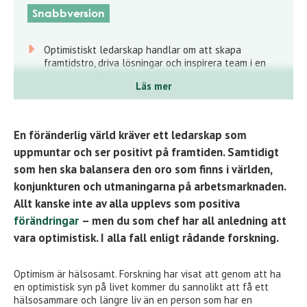
Snabbversion
Optimistiskt ledarskap handlar om att skapa
framtidstro, driva lösningar och inspirera team i en
osäker och föränderlig värld.
Läs mer
Utan optimism riskerar ledare att fastna i
problemfokus, sänka engagemanget och försvaga
både prestation och arbetsmiljö.
En föränderlig värld kräver ett ledarskap som
Ledare behöver aktivt utveckla ett
uppmuntar och ser positivt på framtiden. Samtidigt
lösningsorienterat mindset, kommunicera hopp och
som hen ska balansera den oro som finns i världen,
bygga samarbete för att stärka både människor och
konjunkturen och utmaningarna på arbetsmarknaden.
affär.
Allt kanske inte av alla upplevs som positiva
förändringar
– men du som chef har all anledning att
vara optimistisk. I alla fall enligt rådande forskning.
Optimism är hälsosamt. Forskning har visat att genom att ha
en optimistisk syn på livet kommer du sannolikt att få ett
hälsosammare och längre liv än en person som har en