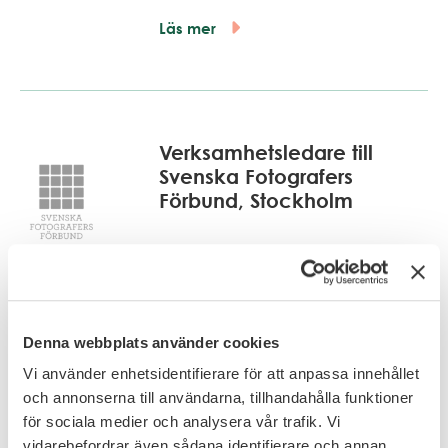
Läs mer
Verksamhetsledare till
Svenska Fotografers
Förbund, Stockholm
Läs mer
Denna webbplats använder cookies
Teamchef
Vi använder enhetsidentifierare för att anpassa innehållet
kommunikationssamordnare
och annonserna till användarna, tillhandahålla funktioner
till Kulturhuset
för sociala medier och analysera vår trafik. Vi
vidarebefordrar även sådana identifierare och annan