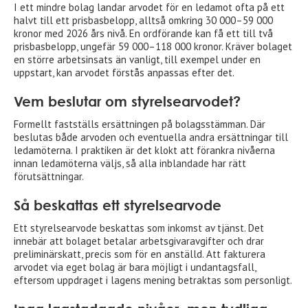
I ett mindre bolag landar arvodet för en ledamot ofta på ett
halvt till ett prisbasbelopp, alltså omkring 30 000–59 000
kronor med 2026 års nivå. En ordförande kan få ett till två
prisbasbelopp, ungefär 59 000–118 000 kronor. Kräver bolaget
en större arbetsinsats än vanligt, till exempel under en
uppstart, kan arvodet förstås anpassas efter det.
Vem beslutar om styrelsearvodet?
Formellt fastställs ersättningen på bolagsstämman. Där
beslutas både arvoden och eventuella andra ersättningar till
ledamöterna. I praktiken är det klokt att förankra nivåerna
innan ledamöterna väljs, så alla inblandade har rätt
förutsättningar.
Så beskattas ett styrelsearvode
Ett styrelsearvode beskattas som inkomst av tjänst. Det
innebär att bolaget betalar arbetsgivaravgifter och drar
preliminärskatt, precis som för en anställd. Att fakturera
arvodet via eget bolag är bara möjligt i undantagsfall,
eftersom uppdraget i lagens mening betraktas som personligt.