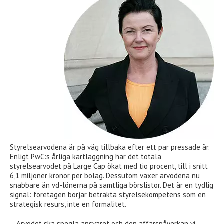
Styrelsearvodena är på väg tillbaka efter ett par pressade år.
Enligt PwC:s årliga kartläggning har det totala
styrelsearvodet på Large Cap ökat med tio procent, till i snitt
6,1 miljoner kronor per bolag. Dessutom växer arvodena nu
snabbare än vd-lönerna på samtliga börslistor. Det är en tydlig
signal: företagen börjar betrakta styrelsekompetens som en
strategisk resurs, inte en formalitet.
– Arvodet ska spegla ansvaret och den affärspåverkan vi