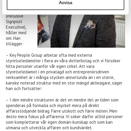
Avvisa
med flera HR-
företag
(inklusive
Signpost
Executive),
håller med
om. Han
tillägger:
– Key People Group arbetar ofta med externa
styrelseledamöter i flera av våra dotterbolag och vi försöker
hitta personer utanför vår egen cirkel. Att vara
styrelseledamot i en privatägd och entreprenörsdriven
verksamhet är i många stycken annorlunda än i en större,
kanske noterad struktur med en stor mängd aktieägare, säger
han och fortsätter:
– I den mindre strukturen är det en mindre del av tiden som
spenderas på formalia och mycket mera på direkt
affärsstödjande bidrag. Färre utskott och färre möten. Men
desto mera fokus på affärerna. Vi söker därför alltid personer
som kompletterar vår egen domän-kunskap och som kan
utmana och utveckla affären och kundvärdet.