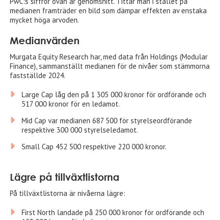
PwC:s siffror ovan är genomsnitt. Tittar man i stället på
medianen framträder en bild som dämpar effekten av enstaka
mycket höga arvoden.
Medianvärden
Murgata Equity Research har, med data från Holdings (Modular
Finance), sammanställt medianen för de nivåer som stämmorna
fastställde 2024.
Large Cap låg den på 1 305 000 kronor för ordförande och
517 000 kronor för en ledamot.
Mid Cap var medianen 687 500 för styrelseordförande
respektive 300 000 styrelseledamot.
Small Cap 452 500 respektive 220 000 kronor.
Lägre på tillväxtlistorna
På tillväxtlistorna är nivåerna lägre:
First North landade på 250 000 kronor för ordförande och