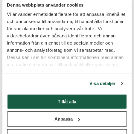
Verkligheten släpar nämligen efter. Västsvenska
Denna webbplats använder cookies
Handelskammarens styrelseundersökning 2025 visar att
andelen jämställda styrelser i Västsverige sjönk till 17
Vi använder enhetsidentifierare för att anpassa innehållet
procent. Samtidigt är nyttan väl belagd:
BDO:s börsrapport
och annonserna till användarna, tillhandahålla funktioner
samma år, baserad på 421 börsbolag, visar att jämställda
för sociala medier och analysera vår trafik. Vi
styrelser i snitt gav 5,85 procents avkastning under 2024, mot
vidarebefordrar även sådana identifierare och annan
2,62 procent för mansdominerade.
information från din enhet till de sociala medier och
Just därför finns initiativ som Styrelselistan, Västsvenska
annons- och analysföretag som vi samarbetar med.
Handelskammarens satsning, som samlar över 290
Dessa kan i sin tur kombinera informationen med annan
kvalificerade kvinnliga kandidater och gör det enklare för
information som du har tillhandahållit eller som de har
ägare och valberedningar att bredda urvalet i stället för att
återskapa samma nätverk.
samlat in när du har använt deras tjänster.
Entreprenörskap vs. formalia
Visa detaljer
Det här är
något som
Tillåt alla
Mats Edlund,
founding
partner på
Anpassa
Key People
Group AB
, en
företagsgrupp