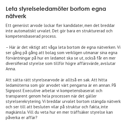
Leta styrelseledamöter bortom egna
nätverk
Ett generöst arvode lockar fler kandidater, men det breddar
inte automatiskt urvalet. Det gör bara en strukturerad och
kompetensbaserad process.
– Här är det viktigt att våga leta bortom de egna nätverken. Vi
ser gång på gång att bolag som verkligen utmanar sina egna
förväntningar på hur en ledamot ska se ut, också får en mer
diversifierad styrelse som tillför högre affärsvärde, avslutar
Anna.
Att sätta rätt styrelsearvode är alltså en sak. Att hitta
ledamöterna som gör arvodet värt pengarna är en annan. På
Signpost Executive arbetar vi kompetensbaserat och
transparent genom hela processen när det gäller
styrelserekrytering. Vi breddar urvalet bortom stängda nätverk
och ser till att besluten vilar på struktur och fakta, inte
magkänsla. Vill du veta hur en mer träffsäker styrelse kan
påverka er affär?