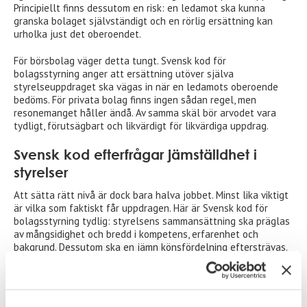
Principiellt finns dessutom en risk: en ledamot ska kunna
granska bolaget självständigt och en rörlig ersättning kan
urholka just det oberoendet.
För börsbolag väger detta tungt. Svensk kod för
bolagsstyrning anger att ersättning utöver själva
styrelseuppdraget ska vägas in när en ledamots oberoende
bedöms. För privata bolag finns ingen sådan regel, men
resonemanget håller ändå. Av samma skäl bör arvodet vara
tydligt, förutsägbart och likvärdigt för likvärdiga uppdrag.
Svensk kod efterfrågar jämställdhet i
styrelser
Att sätta rätt nivå är dock bara halva jobbet. Minst lika viktigt
är vilka som faktiskt får uppdragen. Här är Svensk kod för
bolagsstyrning tydlig: styrelsens sammansättning ska präglas
av mångsidighet och bredd i kompetens, erfarenhet och
bakgrund. Dessutom ska en jämn könsfördelning eftersträvas.
Valberedningen måste motivera hur den arbetat med detta i
sitt förslag. Regelverket pekar alltså åt samma håll som
affärsnyttan, men frågan är om det verkligen efterlevs.