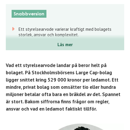
Snabbversion
Ett styrelsearvode varierar kraftigt med bolagets
storlek, ansvar och komplexitet.
Sätter du nivån fel riskerar du antingen att tappa
Läs mer
rätt kompetens eller att betala för en styrelse som
inte tillför affärsvärde.
Vad ett styrelsearvode landar på beror helt på
Koppla därför ersättningen till det ansvar och den
effekt du faktiskt förväntar dig och rekrytera
bolaget. På Stockholmsbörsens Large Cap-bolag
ledamöter som gör skillnad.
ligger snittet kring 529 000 kronor per ledamot. Ett
mindre, privat bolag som omsätter tio eller hundra
miljoner betalar ofta bara en bråkdel av det. Spannet
är stort. Bakom siffrorna finns frågor om regler,
ansvar och vad en ledamot faktiskt tillför.