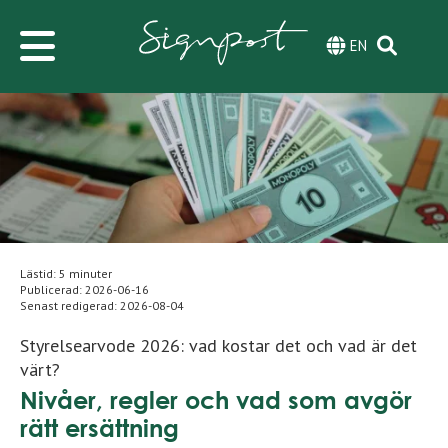
EN
Lästid: 5 minuter
Publicerad:
2026-06-16
Senast redigerad:
2026-08-04
Styrelsearvode 2026: vad kostar det och vad är det
värt?
Nivåer, regler och vad som avgör
rätt ersättning