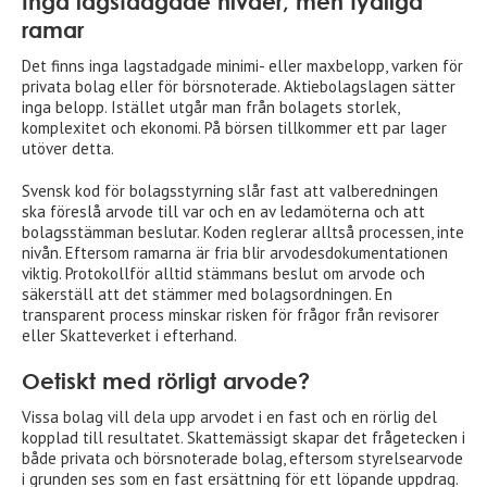
Inga lagstadgade nivåer, men tydliga
ramar
Det finns inga lagstadgade minimi- eller maxbelopp, varken för
privata bolag eller för börsnoterade. Aktiebolagslagen sätter
inga belopp. Istället utgår man från bolagets storlek,
komplexitet och ekonomi. På börsen tillkommer ett par lager
utöver detta.
Svensk kod för bolagsstyrning slår fast att valberedningen
ska föreslå arvode till var och en av ledamöterna och att
bolagsstämman beslutar. Koden reglerar alltså processen, inte
nivån. Eftersom ramarna är fria blir arvodesdokumentationen
viktig. Protokollför alltid stämmans beslut om arvode och
säkerställ att det stämmer med bolagsordningen. En
transparent process minskar risken för frågor från revisorer
eller Skatteverket i efterhand.
Oetiskt med rörligt arvode?
Vissa bolag vill dela upp arvodet i en fast och en rörlig del
kopplad till resultatet. Skattemässigt skapar det frågetecken i
både privata och börsnoterade bolag, eftersom styrelsearvode
i grunden ses som en fast ersättning för ett löpande uppdrag.