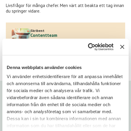
Livsfrågor för många chefer. Men värt att beakta ett tag innan
du springer vidare.
Skribent
Contentteam
Signposts contentteam bidrar löpande med inlägg och
kortare nyheter kring Signposts verksamhet. Teamet
delar också med sig av artiklar med jobb- och
karriärtips för chefer och ledare samt trender inom
chefsrekrytering och ledarskap.
Denna webbplats använder cookies
Vi använder enhetsidentifierare för att anpassa innehållet
och annonserna till användarna, tillhandahålla funktioner
Rekommenderat för dig
för sociala medier och analysera vår trafik. Vi
vidarebefordrar även sådana identifierare och annan
information från din enhet till de sociala medier och
annons- och analysföretag som vi samarbetar med.
Dessa kan i sin tur kombinera informationen med annan
information som du har tillhandahållit eller som de har