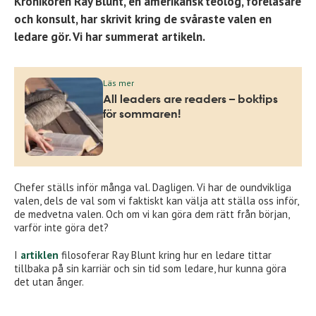
Krönikören Ray Blunt, en amerikansk teolog, föreläsare
och konsult, har skrivit kring de svåraste valen en
ledare gör. Vi har summerat artikeln.
Läs mer
All leaders are readers – boktips
för sommaren!
Chefer ställs inför många val. Dagligen. Vi har de oundvikliga
valen, dels de val som vi faktiskt kan välja att ställa oss inför,
de medvetna valen. Och om vi kan göra dem rätt från början,
varför inte göra det?
I
artiklen
filosoferar Ray Blunt kring hur en ledare tittar
tillbaka på sin karriär och sin tid som ledare, hur kunna göra
det utan ånger.