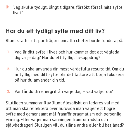
”Jag skulle tydligt, långt tidigare, försökt förstå mitt syfte i
livet”
Har du ett tydligt syfte med ditt liv?
Blunt ställer ett par frågor som alla chefer borde fundera på.
Vad är ditt syfte i livet och hur kommer det att vägleda
dig varje dag? Har du ett tydligt livsuppdrag?
Hur du ska använda din mest värdefulla resurs: tid. Om du
är tydlig med ditt syfte blir det lättare att börja fokusera
på hur du använder din tid.
Var får du din energi ifrån varje dag – vad väljer du?
Slutligen summerar Ray Blunt filosofiskt en ledares val med
att man ska reflektera över huruvida man väljer ett högre
syfte med gemensamt mål framför pragmatism och personlig
vinning. Eller väljer man sanningen framför rädsla och
självbedrägeri. Slutligen vill du tjäna andra eller bli betjänad?