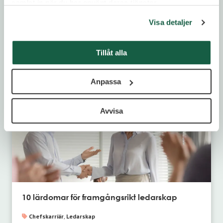
samlat in när du har använt deras tjänster.
Visa detaljer
Bli en Luminary-VD: 5 mindshifts som leder rätt
Tillåt alla
Chefskarriär
,
Ledarskap
Anpassa
Avvisa
10 lärdomar för framgångsrikt ledarskap
Chefskarriär
,
Ledarskap